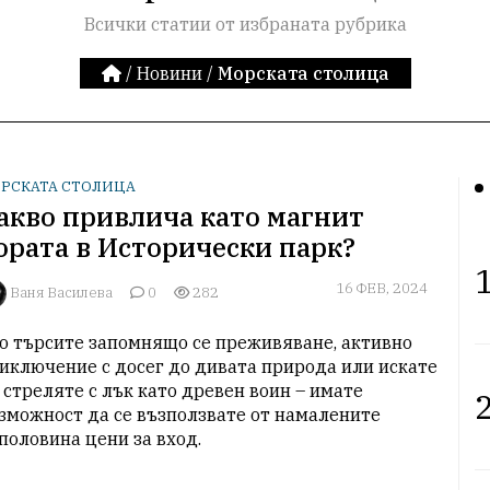
Всички статии от избраната рубрика
/
Новини
/
Морската столица
РСКАТА СТОЛИЦА
акво привлича като магнит
ората в Исторически парк?
1
16 ФЕВ, 2024
Ваня Василева
0
282
о търсите запомнящо се преживяване, активно 
иключение с досег до дивата природа или искате 
 стреляте с лък като древен воин – имате 
2
зможност да се възползвате от намалените 
половина цени за вход.