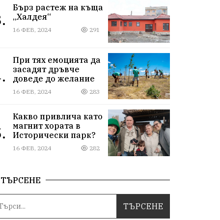
Бърз растеж на къща
.
„Халдея“
16 ФЕВ, 2024
291
При тях емоцията да
засадят дръвче
.
доведе до желание
16 ФЕВ, 2024
283
Какво привлича като
магнит хората в
.
Исторически парк?
16 ФЕВ, 2024
282
ТЪРСЕНЕ