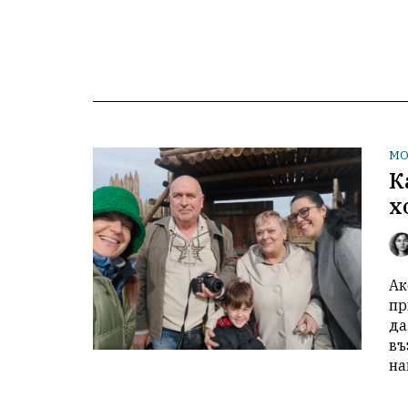
МО
К
х
Ак
пр
да
въ
на