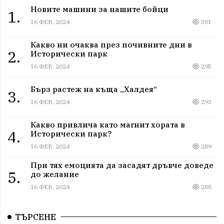
Новите машини за нашите бойци
1.
16 ФЕВ, 2024
381
Какво ни очаква през почивните дни в
2.
Исторически парк
16 ФЕВ, 2024
295
Бърз растеж на къща „Халдея“
3.
16 ФЕВ, 2024
293
Какво привлича като магнит хората в
4.
Исторически парк?
16 ФЕВ, 2024
289
При тях емоцията да засадят дръвче доведе
5.
до желание
16 ФЕВ, 2024
288
ТЪРСЕНЕ