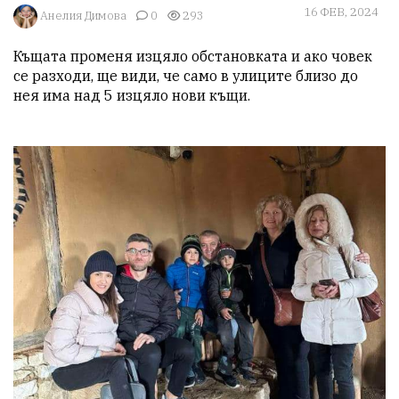
16 ФЕВ, 2024
Анелия Димова
0
293
Къщата променя изцяло обстановката и ако човек 
се разходи, ще види, че само в улиците близо до 
нея има над 5 изцяло нови къщи.